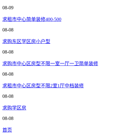
08-09
求租市中心简单装修400-500
08-08
求购东区学区房小户型
08-08
求购市中心区房型不限一室一厅一卫简单装修
08-08
求租市中心区房型不限2室1厅中档装修
08-08
求购学区房
08-08
首页